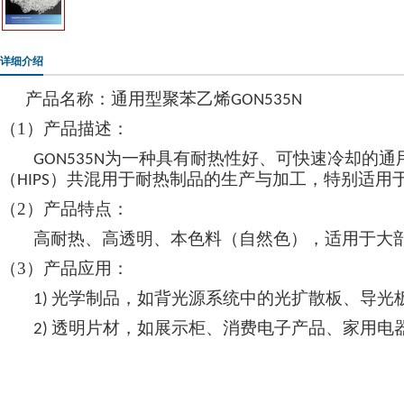
详细介绍
产品名称：通用型聚苯乙烯
GON535N
（1）
产品描述：
为
一种
具有
耐热
性好、
可快速冷却的通
G
ON535N
（
）
共混
用于耐热制品的生产与加工，特别适用
H
IPS
（2）
产品特点：
高耐热、高透明、本色料（自然色），适用于大
（3）
产品应用：
光学制品，如背光源系统中的光扩散板、导光
1)
透明片材，如展示柜、消费电子产品、家用电
2)