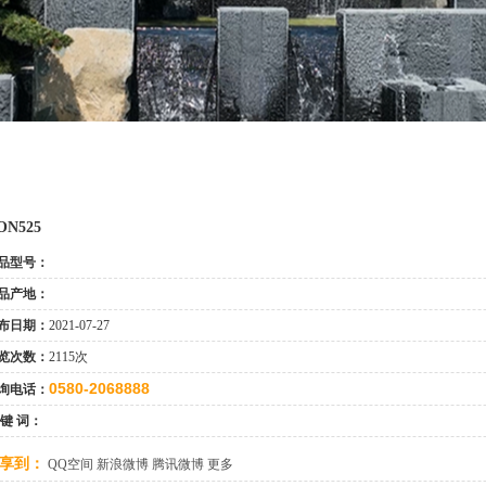
ON525
品型号：
品产地：
布日期：
2021-07-27
览次数：
2115次
0580-2068888
询电话：
 键 词：
享到：
QQ空间
新浪微博
腾讯微博
更多