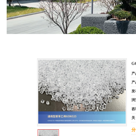
G
产
产
发
浏
咨
关
分